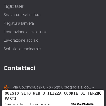
Taglio laser
Sbavatura-satinatura
Piegatura lamiera
Lavorazione acciaio inox
Lavorazione acciaio
Serbatoi oleodinamici
Contattaci
Via Colomba, 12/C - 37030 Colognola ai colli -
×
VERONA
QUESTO SITO WEB UTILIZZA COOKIE DI TERZE
PARTI
Questo sito utilizza cookie
045 6152266