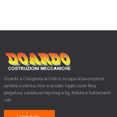
Doardo a Colognola ai Colli si occupa di lavorazione
lamiere a Verona, inox e acciaio, taglio laser fibra,
piegatura, saldatura mig mag e tig, finiture e trattamenti
vari.
Leggi di più...