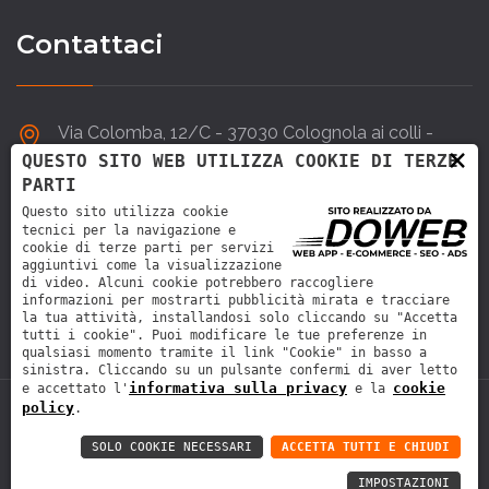
Contattaci
Via Colomba, 12/C - 37030 Colognola ai colli -
×
VERONA
QUESTO SITO WEB UTILIZZA COOKIE DI TERZE
PARTI
Questo sito utilizza cookie
045 6152266
tecnici per la navigazione e
cookie di terze parti per servizi
aggiuntivi come la visualizzazione
info@doardo.it
di video. Alcuni cookie potrebbero raccogliere
informazioni per mostrarti pubblicità mirata e tracciare
la tua attività, installandosi solo cliccando su "Accetta
tutti i cookie". Puoi modificare le tue preferenze in
qualsiasi momento tramite il link "Cookie" in basso a
sinistra. Cliccando su un pulsante confermi di aver letto
informativa sulla privacy
cookie
e accettato l'
e la
policy
.
Doardo costruzioni meccaniche S.n.c.
| P.IVA
03873790236 |
Informativa sulla privacy
|
Cookie policy
SOLO COOKIE NECESSARI
ACCETTA TUTTI E CHIUDI
IMPOSTAZIONI